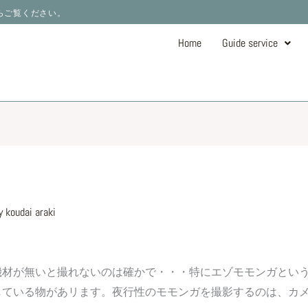
ーからご覧ください。
Home
Guide service
y
koudai araki
機材が無いと撮れないのは確かで・・・特にエゾモモンガとい
している物があリます。夜行性のモモンガを撮影するのは、カ