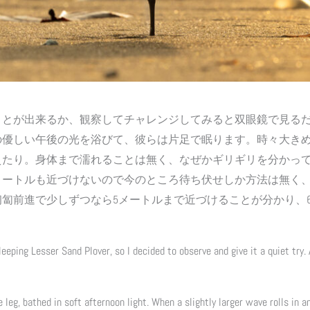
ことが出来るか、観察してチャレンジしてみると双眼鏡で見る
の優しい午後の光を浴びて、彼らは片足で眠ります。時々大き
えたり。身体まで濡れることは無く、なぜかギリギリを分かっ
メートルも近づけないので今のところ待ち伏せしか方法は無く
匐前進で少しずつなら5メートルまで近づけることが分かり、6
eeping Lesser Sand Plover, so I decided to observe and give it a quiet try. 
leg, bathed in soft afternoon light. When a slightly larger wave rolls in a