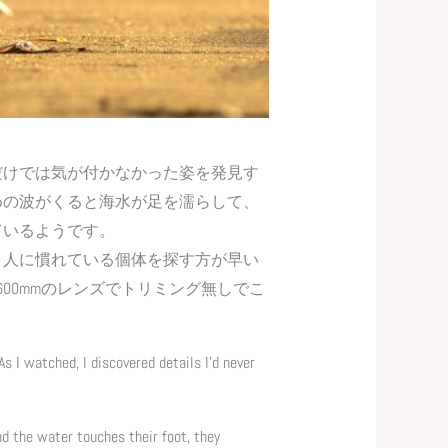
だけでは気が付かなかった姿を発見す
めの波がくると海水が足を濡らして、
ているようです。
、人に慣れている個体を探す方が早い
00mmのレンズでトリミング無しでこ
As I watched, I discovered details I’d never
nd the water touches their foot, they