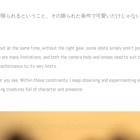
が限られるということ。その限られた条件で可愛いだけじゃな
t at the same time, without the right gear, some shots simply aren’t pos
e are many limitations, and both the camera body and lenses need to suit t
erformance to its very limits.
you see. Within those constraints, I keep observing and experimenting ev
ving creatures full of character and presence.