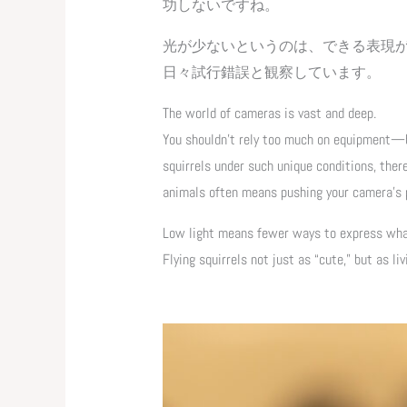
功しないですね。
光が少ないというのは、できる表現
日々試行錯誤と観察しています。
The world of cameras is vast and deep.
You shouldn’t rely too much on equipment—bu
squirrels under such unique conditions, ther
animals often means pushing your camera’s p
Low light means fewer ways to express what 
Flying squirrels not just as “cute,” but as li