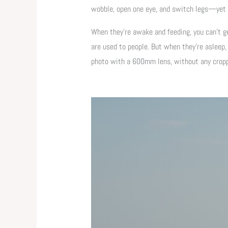
wobble, open one eye, and switch legs—yet s
When they’re awake and feeding, you can’t g
are used to people. But when they’re asleep,
photo with a 600mm lens, without any cropp