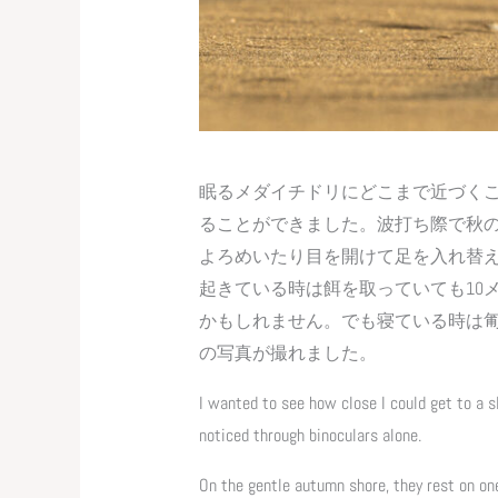
眠るメダイチドリにどこまで近づく
ることができました。波打ち際で秋
よろめいたり目を開けて足を入れ替
起きている時は餌を取っていても10
かもしれません。でも寝ている時は匍
の写真が撮れました。
I wanted to see how close I could get to a sl
noticed through binoculars alone.
On the gentle autumn shore, they rest on one 