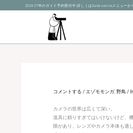
内
2026-27年のガイド予約受付中-詳しくはGuide serviceメニュ
容
を
ス
キ
ッ
プ
コメントする
/
エゾモモンガ
,
野鳥
/ B
カメラの世界は広くて深い。
道具に頼りすぎてはいけないけど、
限があり、レンズやカメラ本体も適