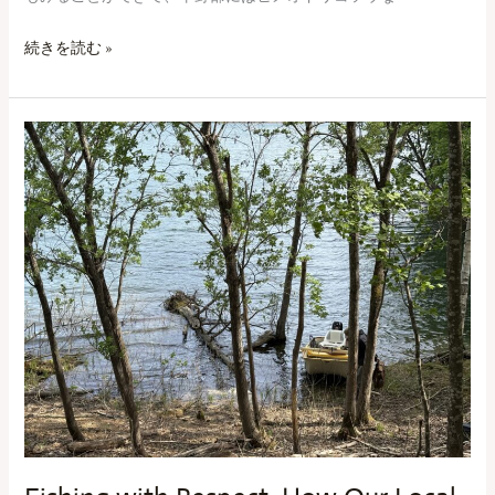
観
察
続きを読む »
＆
撮
影
Fishing
ガ
with
イ
Respect:
ド
How
に
Our
つ
Local
い
Group
て
Protects
Lake
Kanayama’s
Sakhalin
Taimen-
か