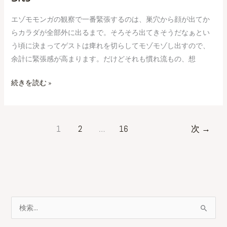
エゾモモンガの観察で一番緊張するのは、巣穴から顔が出てか
らカラダが全部外に出るまで。そろそろ出てきそうだなぁとい
う頃に決まってゲストは痺れを切らしてモゾモゾし出すので、
余計に緊張感が高まります。だけどそれも慣れ流もの、想
続きを読む »
1
2
…
16
次
→
検
索