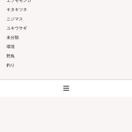
エゾモモンガ
キタキツネ
ニジマス
ユキウサギ
未分類
環境
野鳥
釣り
メ
ニ
ュ
ー