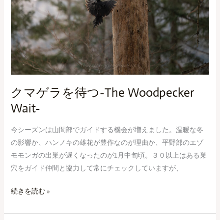
待
つ-
The
Woodpecker
Wait-
クマゲラを待つ-The Woodpecker
Wait-
今シーズンは山間部でガイドする機会が増えました。温暖な冬
の影響か、ハンノキの雄花が豊作なのが理由か、平野部のエゾ
モモンガの出巣が遅くなったのが1月中旬頃。３０以上はある巣
穴をガイド仲間と協力して常にチェックしていますが、
続きを読む »