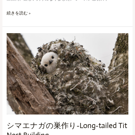
A
続きを読む »
Fly
Fishing
Journey:
シ
A
マ
Father
エ
and
ナ
Son
ガ
from
の
South
巣
Africa
作
り-
Long-
tailed
Tit
シマエナガの巣作り-Long-tailed Tit
Nest