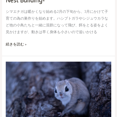
Nest Building-
Building-
シマエナガは暖かくなり始める2月の下旬から、3月にかけて子
育ての為の巣作りを始めます。ハシブトガラやシジュウカラな
ど他の小鳥たちと一緒に混群になって飛び、餌をとる姿をよく
見かけますが、動きは早く身体も小さいので追いかける
続きを読む »
自
然
の
観
測
者-
Observer
of