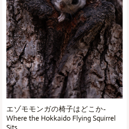
ど
こ
か-
Where
the
Hokkaido
Flying
Squirrel
Sits
エゾモモンガの椅子はどこか-
Where the Hokkaido Flying Squirrel
Sits