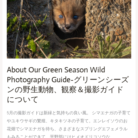
Season
Wild
Photography
Guide-
グ
リ
ー
ン
シ
About Our Green Season Wild
ー
Photography Guide-グリーンシーズ
ズ
ンの野生動物、観察＆撮影ガイド
ン
について
の
野
5月の撮影ガイドは新緑と気持ちの良い風。 シマエナガの子育て
生
やユキウサギの繁殖、キタキツネの子育て。エンレイソウのお
動
花畑でシマエナガを待ち、さまざまなスプリングエフェメラル
物、
もみることができて、平野部にはヒメオドリコソウな