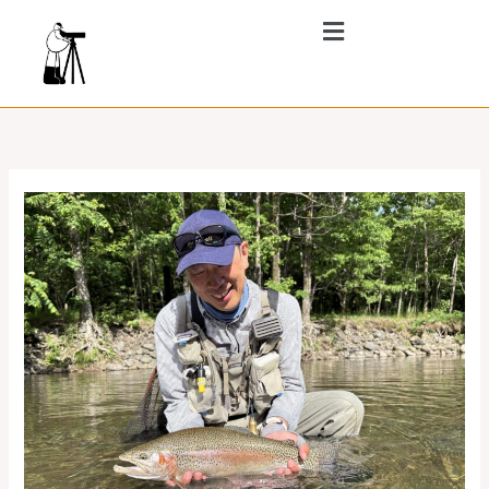
内
メ
ニ
容
ュ
を
ー
ス
キ
ッ
プ
Why
I
Prefer
Dry
Fly
Fishing-
ド
ラ
イ
フ