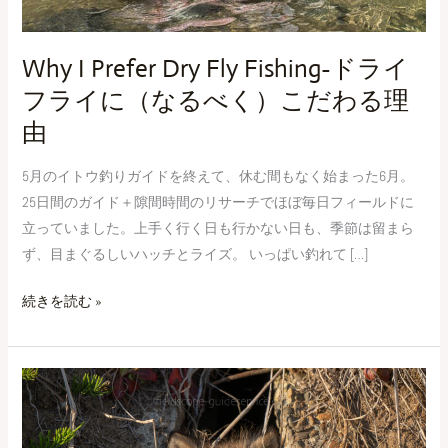
ラ
イ
に
Why I Prefer Dry Fly Fishing-ドライ
（な
フライに（なるべく）こだわる理
る
由
べ
く）
5月のイトウ釣りガイドを終えて、休む間もなく始まった6月。
こ
25日間のガイド＋隙間時間のリサーチでほぼ毎日フィールドに
だ
立っていました。上手く行く日も行かない日も、季節は留まら
わ
ず、目まぐるしいハッチとライズ。 いっぱい釣れて […]
る
理
続きを読む »
由
About
Our
Green