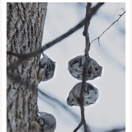
ま
だ
冬
が
い
い
よ〜-
Still
preferring
winter-