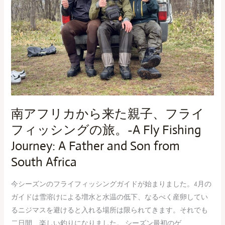
カ
か
ら
来
た
親
子、
フ
ラ
南アフリカから来た親子、フライ
イ
フィッシングの旅。-A Fly Fishing
フ
Journey: A Father and Son from
ィ
ッ
South Africa
シ
今シーズンのフライフィッシングガイドが始まりました。4月の
ン
ガイドは雪溶けによる増水と水温の低下、なるべく産卵してい
グ
るニジマスを避けると入れる場所は限られてきます。それでも
の
二日間、楽しい釣りになりました。 シーズン最初のゲ
旅。-