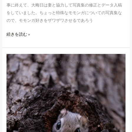
事に終えて、大晦日は妻と協力して写真集の修正とデータ入稿
をしていました。ちょっと特殊なモモンガについての写真集な
ので、モモンガ好きをザワザワさせるであろう
続きを読む »
エ
ゾ
モ
モ
ン
ガ
の
椅
子
は