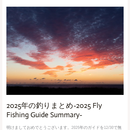
2025
年
の
釣
り
ま
と
め-2025
Fly
Fishing
Guide
Summary-
2025年の釣りまとめ-2025 Fly
Fishing Guide Summary-
明けましておめでとうございます。2025年のガイドを12/30で無