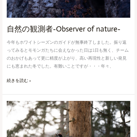
nature-
自然の観測者-Observer of nature-
今年もホワイトシーズンのガイドが無事終了しました。振り返
ってみるとモモンガたちに会えなかった日は1日も無く、チーム
のおかげもあって更に精度が上がり、高い再現性と新しい発見
にも恵まれた冬でした。有難いことですが・・・年々、
続きを読む »
ク
マ
ゲ
ラ
を