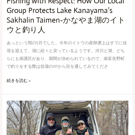
Fishing with Respect: How Our Local
な
Group Protects Lake Kanayama’s
や
Sakhalin Taimen-かなやま湖のイト
ま
湖
ウと釣り人
の
あっという間の5月でした。今年のイトウの産卵遡上はすでに佳
イ
境を迎えて、湖に続々と戻っているようです。河川と湖、どち
ト
らにも保護区があり、期間が決められているので、南富良野町
ウ
で釣りをする際は役場のHPから目を通してみてくださ
と
釣
続きを読む »
り
人
南
ア
フ
リ