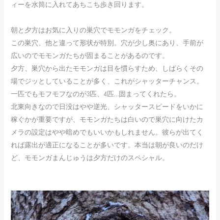
ィーを水筒に入れてあちこち歩き回ります。
朝と夕方はお気に入りの巣穴でモモンガをチェック。
この巣穴、他と違って形状が特別。穴が少し奥にあり、手前が
広いのでモモンガたちが固まることがあるのです。
夕方、巣穴から出たモモンガは目を慣らすため、しばらくその
場でジッとしていることが多く、これがシャッターチャンス。
一匹でもモフモフなのが3匹、4匹…固まってくれたら。
北東向きなので日没はやや逆光、シャッタースピードをいかに
稼ぐかが重要ですが、モモンガたちは白いので巣穴に向けたカ
メラの設定はやや暗めでもいいかもしれません。彼らが出てく
れば露出が適正になることが多いです。本当は朝が良いのだけ
ど、モモンガまんじゅうは夕方だけのスペシャル。