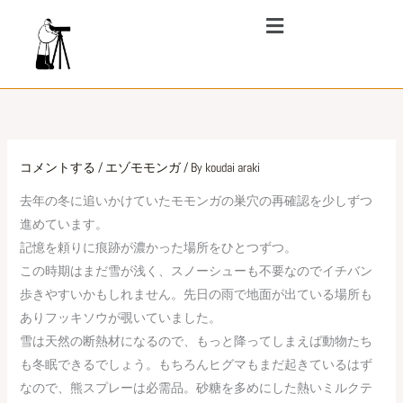
内
メ
ニ
容
ュ
を
ー
ス
キ
ッ
プ
コメントする
/
エゾモモンガ
/ By
koudai araki
去年の冬に追いかけていたモモンガの巣穴の再確認を少しずつ
進めています。
記憶を頼りに痕跡が濃かった場所をひとつずつ。
この時期はまだ雪が浅く、スノーシューも不要なのでイチバン
歩きやすいかもしれません。先日の雨で地面が出ている場所も
ありフッキソウが覗いていました。
雪は天然の断熱材になるので、もっと降ってしまえば動物たち
も冬眠できるでしょう。もちろんヒグマもまだ起きているはず
なので、熊スプレーは必需品。砂糖を多めにした熱いミルクテ