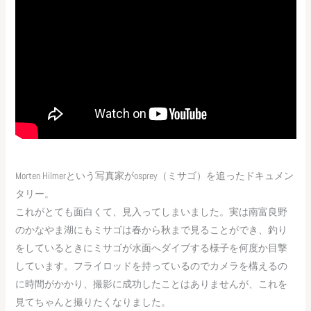
Morten Hilmerという写真家がosprey（ミサゴ）を追ったドキュメン
タリー。
これがとても面白くて、見入ってしまいました。実は南富良野
のかなやま湖にもミサゴは春から秋まで見ることができ、釣り
をしているときにミサゴが水面へダイブする様子を何度か目撃
しています。フライロッドを持っているのでカメラを構えるの
に時間がかかり、撮影に成功したことはありませんが、これを
見てちゃんと撮りたくなりました。