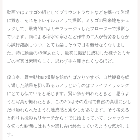
動画ではミサゴの餌としてブラウントラウトなどを採って岩場
に置き、それをトレイルカメラで撮影。ミサゴの飛来地をチェ
ックして、最終的にはカモフラージュしたフローターで撮影し
ています。雨による増水や寒さなど作中の二人が苦労をしなが
ら試行錯誤しつつ、とても楽しそうで目を離せなくなりまし
た。特に動画の48:00あたり、最初に撮影に成功した様子とミサ
ゴの写真は素晴らしく、思わず手を叩きたくなるほど。
僕自身、野生動物の撮影を始めたばかりですが、自然観察を繰
り返した結果を切り取るカメラというのはフライフィッシング
にとても似ていると感じます。賢い魚が釣れたときと、思うよ
うな写真が撮れたとき、この2つはその過程で自然の真理に少し
だけ触れられたような達成感と癒やしがあります。そう考える
と釣りも撮影もリサーチからすでに始まっていて、シャッター
を切った瞬間にはもうお楽しみは終わっているような気がしま
す。