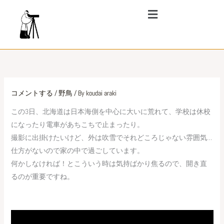
内
メ
ニ
容
ュ
を
ー
ス
キ
ッ
プ
コメントする
/
野鳥
/ By
koudai araki
この3日、北海道は日本海側を中心に大いに荒れて、学校は休校
になったり電車があちこちで止まったり。
撮影に出掛けたいけど、外は吹雪でそれどころじゃない雰囲気…
仕方がないので家の中で過ごしています。
何かしなければ！とこういう時は気持ばかり焦るので、開き直
るのが重要ですね。