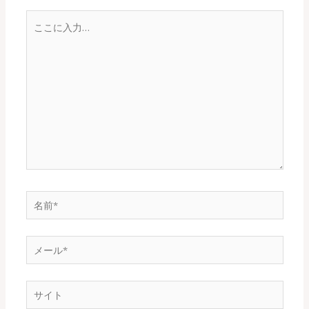
こ
こ
に
入
力…
名
前
*
メ
ー
ル
サ
*
イ