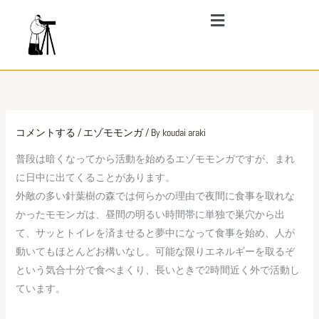
内
メ
ニ
容
ュ
を
ー
ス
キ
ッ
プ
コメントする
/
エゾモモンガ
/ By
koudai araki
普段は暗くなってから活動を始めるエゾモモンガですが、まれ
に日中に出てくることがあります。
外敵の多い針葉樹の森では何らかの理由で夜間に食事を取れな
かったモモンガは、昼間の明るい時間帯に単独で巣穴から出
て、サッとトイレを済ませると夢中になって食事を始め、人が
動いてもほとんどお構いなし。可能な限りエネルギーを取るぞ
という気合十分で食べまくり、長いときで2時間近く外で活動し
ています。