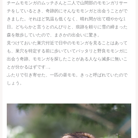
チームモモンガのムッチさんと二人で山間部のモモンガリサー
チをしているとき、奇跡的にそんなモモンガと出会うことがで
きました。それほど気温も低くなく、晴れ間が出て穏やかな1
日。どちらかと言うとのんびりと、痕跡を頼りに雪の締まった
森を散歩していたので、まさかの出会いに驚き。
見つけておいた巣穴付近で日中のモモンガを見ることはあって
も、巣穴を特定する前に歩いていてバッタリと野良モモンガに
出会う奇跡。モモンガを探したことがある人なら滅多に無いこ
とが分かるはずです…。
ふたりで引き寄せた、一匹の昼モモ。きっと呼ばれていたので
しょう。