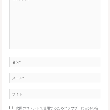
こ
に
入
力…
名
前
*
メ
ー
ル
サ
*
イ
ト
次回のコメントで使用するためブラウザーに自分の名