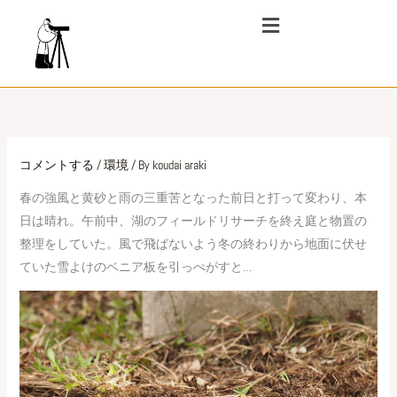
内
メ
ニ
容
ュ
を
ー
ス
キ
ッ
プ
コメントする
/
環境
/ By
koudai araki
春の強風と黄砂と雨の三重苦となった前日と打って変わり、本
日は晴れ。午前中、湖のフィールドリサーチを終え庭と物置の
整理をしていた。風で飛ばないよう冬の終わりから地面に伏せ
ていた雪よけのベニア板を引っぺがすと…