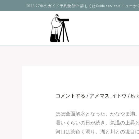
内
2026-27年のガイド予約受付中-詳しくはGuide serviceメニュ
容
を
ス
キ
ッ
プ
コメントする
/
アメマス
,
イトウ
/ By
k
ほぼ全面解氷となった、かなやま湖
暑いくらいの日が続き、気温の上昇と
河口は茶色く濁り、湖と川との境目