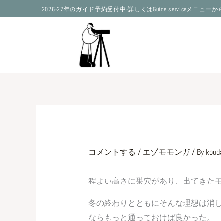
内
2026-27年のガイド予約受付中-詳しくはGuide serviceメニュ
容
を
ス
キ
ッ
プ
コメントする
/
エゾモモンガ
/ By
kouda
程よい高さに巣穴があり、出てきた
冬の終わりとともにそんな理想は消
ならもっと通っておけば良かった。