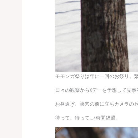
モモンガ祭りは年に一回のお祭り。
日々の観察からXデーを予想して見事
お昼過ぎ、巣穴の前に立ちカメラの
待って、待って…4時間経過。