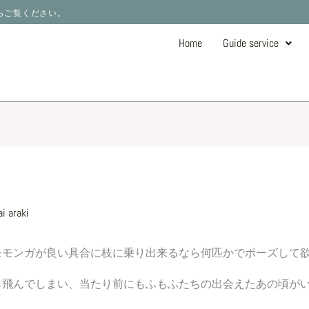
ーからご覧ください。
Home
Guide service
i araki
モモンガが良い具合に枝に乗り出来るなら何匹かでポーズして
し飛んでしまい、当たり前にもふもふたちの出会えたあの頃がい