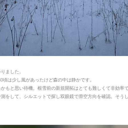
降りました。
AM5:30頃は少し風があったけど森の中は静かです。
るかもと思い待機。根雪前の新規開拓はとても難しくて非効率
予測をして、シルエットで探し双眼鏡で滑空方向を確認。そう