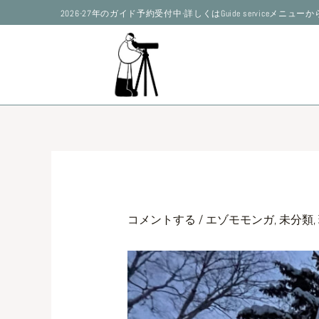
内
2026-27年のガイド予約受付中-詳しくはGuide serviceメニュ
容
を
ス
キ
ッ
プ
コメントする
/
エゾモモンガ
,
未分類
,