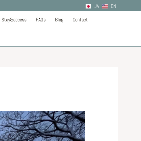
JA
EN
Stay&access
FAQs
Blog
Contact