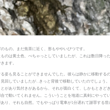
ガのもの。まだ焦茶に近く、形もややいびつです。
たものは黄土色、べちゃっとしていましたが、これは数日降っ
できます。
する姿も見ることができませんでした。彼らは静かに移動する
く見回していましたが…きっと背後で移動していたのでしょう。
ことがあり気付きがあるから、それが面白くて、しかもときど
都合で動いてくれません。こういうことを地道に真剣にやって
があり、それも自然。でもやっぱり電車が1分遅れて謝罪する世