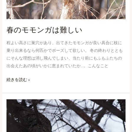
い
春のモモンガは難しい
程よい高さに巣穴があり、出てきたモモンガが良い具合に枝に
乗り出来るなら何匹かでポーズして欲しい。 冬の終わりととも
にそんな理想は消し飛んでしまい、当たり前にもふもふたちの
出会えたあの頃がいかに恵まれていたか…。こんなこと
続きを読む »
不
穏
な
金