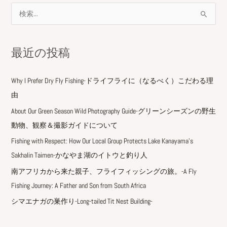
検
索
対
最近の投稿
象
:
Why I Prefer Dry Fly Fishing-ドライフライに（なるべく）こだわる理
由
About Our Green Season Wild Photography Guide-グリーンシーズンの野生
動物、観察＆撮影ガイドについて
Fishing with Respect: How Our Local Group Protects Lake Kanayama’s
Sakhalin Taimen-かなやま湖のイトウと釣り人
南アフリカから来た親子、フライフィッシングの旅。-A Fly
Fishing Journey: A Father and Son from South Africa
シマエナガの巣作り-Long-tailed Tit Nest Building-