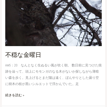
曜
日
不穏な金曜日
AM5：20 なんとなく生ぬるい風が吹く朝。 数日前に見つけた痕
跡を辿って、頭上にモモンガのなる木がないか探しながら薄暗
い森を歩く。見上げるとまだ陽は遠く、ぼんやりとした曇り空
に樹木の枝が黒いシルエットで浮かんでいた。足
続きを読む »