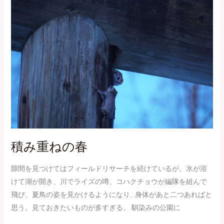
重
ね
の
春
積み重ねの春
隙間を見つけてはフィールドリサーチを続けているが、氷が溶
けて湖が開き、川でライズの噂、コハクチョウが編隊を組んで
飛び、夏鳥の姿を見かけるようになり…身体があと二つあればと
思う。見ておきたいものが多すぎる。 馴染みの公園に