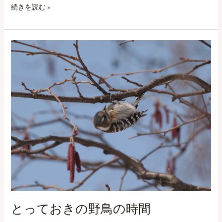
続きを読む »
と
っ
て
お
き
の
野
鳥
の
時
間
とっておきの野鳥の時間