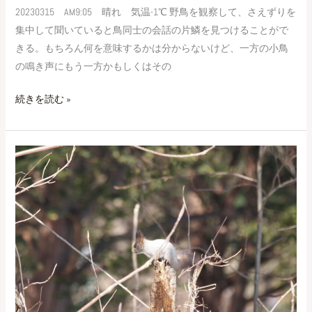
20230315 AM9:05 晴れ 気温-1℃ 野鳥を観察して、さえずりを
集中して聞いていると鳥同士の会話の片鱗を見つけることがで
きる。もちろん何を意味するかは分からないけど、一方の小鳥
の鳴き声にもう一方かもしくはその
続きを読む »
春
の
モ
モ
ン
ガ
は
難
し