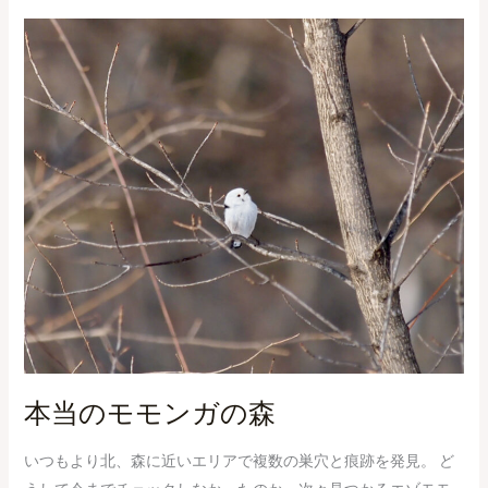
本
当
の
モ
モ
ン
ガ
の
森
本当のモモンガの森
いつもより北、森に近いエリアで複数の巣穴と痕跡を発見。 ど