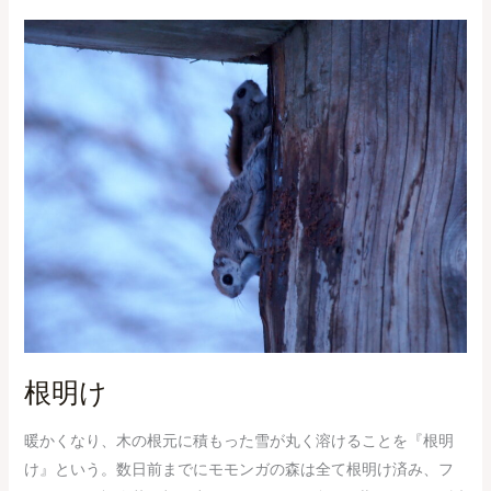
根
明
け
根明け
暖かくなり、木の根元に積もった雪が丸く溶けることを『根明
け』という。数日前までにモモンガの森は全て根明け済み、フ