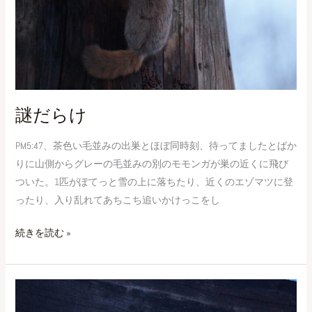
謎だらけ
PM5:47、茶色い毛並みの出巣とほぼ同時刻、待ってましたとばか
りに山側からグレーの毛並みの別のモモンガが巣の近くに飛び
ついた。1匹がぽてっと雪の上に落ちたり、近くのエゾマツに登
ったり、入り乱れてあちこち追いかけっこをし
続きを読む »
積
み