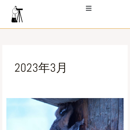
内
メ
ニ
容
ュ
を
ー
ス
キ
ッ
プ
2023年3月
カ
ッ
プ
ル