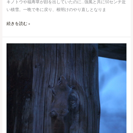
キノトウや福寿草が顔を出していたのに…強風と共に50センチ近
い積雪。一晩で冬に戻り、根明けのやり直しとなりま
続きを読む »
ド
タ
バ
タ
劇