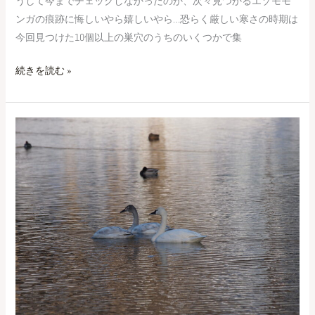
うして今までチェックしなかったのか、次々見つかるエゾモモ
ンガの痕跡に悔しいやら嬉しいやら…恐らく厳しい寒さの時期は
今回見つけた10個以上の巣穴のうちのいくつかで集
続きを読む »
春
っ
て
こ
と？