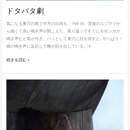
ドタバタ劇
気になる巣穴の前で夕方の出待ち。 PM5:58、背後のエゾマツか
ら細くて高い鳴き声が聞こえた。振り返ってすぐにモモンガの
鳴き声だと気が付き、ハッとして巣穴に目を戻すと…やっぱり！
雄の鳴き声に反応して雌が顔を出している。十
続きを読む »
謎
だ
ら
け