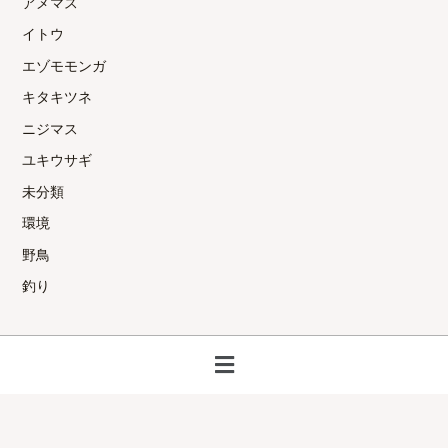
アメマス
イトウ
エゾモモンガ
キタキツネ
ニジマス
ユキウサギ
未分類
環境
野鳥
釣り
メ
ニ
ュ
ー