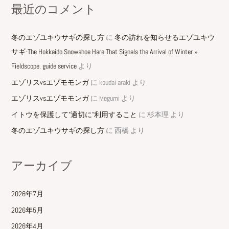
最近のコメント
冬のエゾユキウサギの探し方
に
冬の訪れを知らせるエゾユキウ
サギ-The Hokkaido Snowshoe Hare That Signals the Arrival of Winter »
Fieldscope. guide service
より
エゾリスvsエゾモモンガ
に
koudai araki
より
エゾリスvsエゾモモンガ
に
Megumi
より
イトウを保護して”適切に”利用すること
に
杉本理
より
冬のエゾユキウサギの探し方
に
西橋
より
アーカイブ
2026年7月
2026年5月
2026年4月