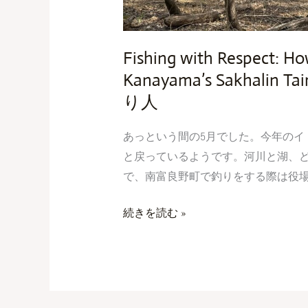
ま
湖
Fishing with Respect: Ho
の
イ
Kanayama’s Sakha
ト
り人
ウ
と
あっという間の5月でした。今年のイ
釣
と戻っているようです。河川と湖、
り
で、南富良野町で釣りをする際は役場の
人
続きを読む »