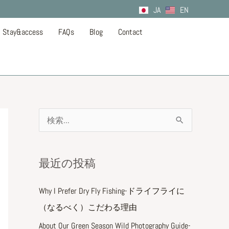
JA
EN
Stay&access
FAQs
Blog
Contact
検
索
対
最近の投稿
象
:
Why I Prefer Dry Fly Fishing-ドライフライに
（なるべく）こだわる理由
About Our Green Season Wild Photography Guide-