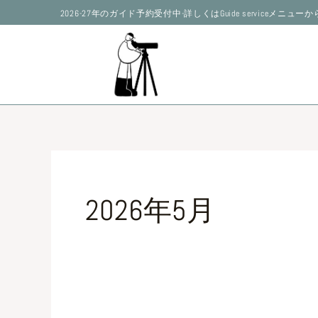
内
2026-27年のガイド予約受付中-詳しくはGuide serviceメニュ
容
を
ス
キ
ッ
プ
2026年5月