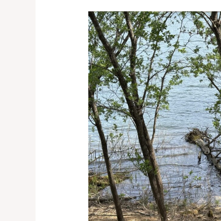
Fishing
with
Respect:
How
Our
Local
Group
Protects
Lake
Kanayama’s
Sakhalin
Taimen-
か
な
や